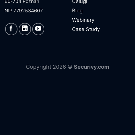
Usługi
60-704 Poznań
Blog
NIP 7792534607
Webinary
Case Study
Copyright 2026 ©
Securivy.com