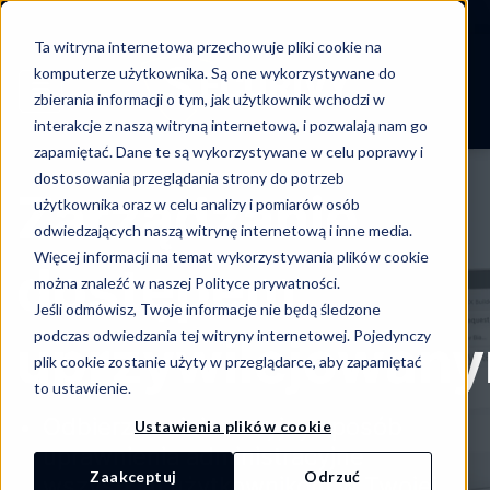
-->
Ta witryna internetowa przechowuje pliki cookie na
Skip
komputerze użytkownika. Są one wykorzystywane do
to
zbierania informacji o tym, jak użytkownik wchodzi w
content
interakcje z naszą witryną internetową, i pozwalają nam go
zapamiętać. Dane te są wykorzystywane w celu poprawy i
dostosowania przeglądania strony do potrzeb
Zarządzanie
użytkownika oraz w celu analizy i pomiarów osób
odwiedzających naszą witrynę internetową i inne media.
Więcej informacji na temat wykorzystywania plików cookie
dostępem
można znaleźć w naszej Polityce prywatności.
Jeśli odmówisz, Twoje informacje nie będą śledzone
podczas odwiedzania tej witryny internetowej. Pojedynczy
uprzywilejowan
plik cookie zostanie użyty w przeglądarce, aby zapamiętać
to ustawienie.
Odbierz
w nieinwazyjny sposób
Ustawienia plików cookie
uprawnienia administracyjne
Zaakceptuj
Odrzuć
ws
zystkim użytkownikom w Twojej