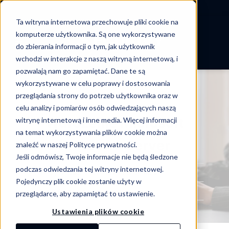
-->
Ta witryna internetowa przechowuje pliki cookie na
Skip
komputerze użytkownika. Są one wykorzystywane
to
do zbierania informacji o tym, jak użytkownik
content
wchodzi w interakcje z naszą witryną internetową, i
pozwalają nam go zapamiętać. Dane te są
wykorzystywane w celu poprawy i dostosowania
przeglądania strony do potrzeb użytkownika oraz w
celu analizy i pomiarów osób odwiedzających naszą
Wdrożenie Microsoft
witrynę internetową i inne media. Więcej informacji
na temat wykorzystywania plików cookie można
Windows Server
znaleźć w naszej Polityce prywatności.
Wzmocnienie ochrony serwera
Jeśli odmówisz, Twoje informacje nie będą śledzone
podczas odwiedzania tej witryny internetowej.
Nieograniczona przestrzeń w chmurze
Pojedynczy plik cookie zostanie użyty w
Wirtualizacja aplikacji
przeglądarce, aby zapamiętać to ustawienie.
Ustawienia plików cookie