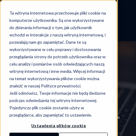
-->
Ta witryna internetowa przechowuje pliki cookie na
Skip
komputerze użytkownika. Są one wykorzystywane
to
do zbierania informacji o tym, jak użytkownik
content
wchodzi w interakcje z naszą witryną internetową, i
pozwalają nam go zapamiętać. Dane te są
wykorzystywane w celu poprawy i dostosowania
Doradztwa IT i
przeglądania strony do potrzeb użytkownika oraz w
konsultacje –
celu analizy i pomiarów osób odwiedzających naszą
witrynę internetową i inne media. Więcej informacji
wsparcie
na temat wykorzystywania plików cookie można
znaleźć w naszej Polityce prywatności.
technologiczne
Jeśli odmówisz, Twoje informacje nie będą śledzone
dla firm
podczas odwiedzania tej witryny internetowej.
Pojedynczy plik cookie zostanie użyty w
przeglądarce, aby zapamiętać to ustawienie.
Pomoc przy wyborze najskuteczniejszych rozwiązań w
Twojej firmie.
Ustawienia plików cookie
Umów konsultację