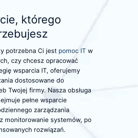
cie, którego
rzebujesz
zy potrzebna Ci jest
pomoc IT
w
ych, czy chcesz opracować
egię wsparcia IT, oferujemy
ania dostosowane do
eb Twojej firmy. Nasza obsługa
bejmuje pełne wsparcie
odziennego zarządzania
zez monitorowanie systemów, po
nsowanych rozwiązań.