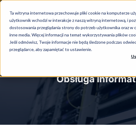
-->
Ta witryna internetowa przechowuje pliki cookie na komputerze uży
Skip
PRODUKTY
ROZWIĄ
użytkownik wchodzi w interakcje z naszą witryną internetową, i p
to
dostosowania przeglądania strony do potrzeb użytkownika oraz w c
DLA PARTNERÓW
content
inne media. Więcej informacji na temat wykorzystywania plików coo
Jeśli odmówisz, Twoje informacje nie będą śledzone podczas odwiedz
przeglądarce, aby zapamiętać to ustawienie.
Us
Obsługa informat