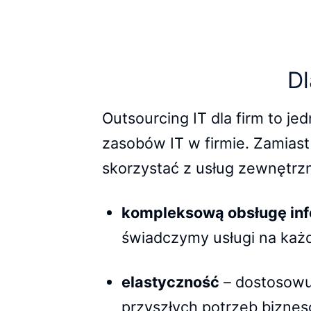
Dl
Outsourcing IT dla firm to j
zasobów IT w firmie. Zamias
skorzystać z usług zewnętrz
kompleksową obsługę inf
świadczymy usługi na każ
elastyczność
– dostosowuj
przyszłych potrzeb bizne