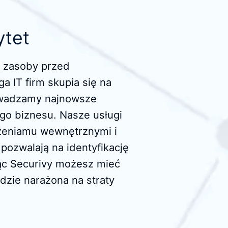
ytet
je zasoby przed
a IT firm skupia się na
wadzamy najnowsze
ego biznesu. Nasze usługi
ożeniamu wewnętrznymi i
ozwalają na identyfikację
ąc Securivy możesz mieć
dzie narażona na straty