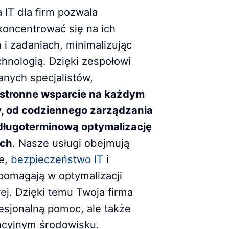
 IT dla firm pozwala
oncentrować się na ich
i zadaniach, minimalizując
hnologią. Dzięki zespołowi
nych specjalistów,
tronne wsparcie na każdym
my, od codziennego zarządzania
o długoterminową optymalizację
ych
. Nasze usługi obejmują
ie,
bezpieczeństwo IT
i
 pomagają w optymalizacji
ej. Dzięki temu Twoja firma
fesjonalną pomoc, ale także
cyjnym środowisku.