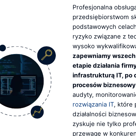
Profesjonalna obsługa
przedsiębiorstwom sk
podstawowych celach 
ryzyko związane z tec
wysoko wykwalifikowa
zapewniamy wszechs
etapie działania fir
infrastrukturą IT, p
procesów biznesow
audyty, monitorowan
rozwiązania IT
, które
działalności biznesow
zyskuje nie tylko pro
przewagę w konkuren