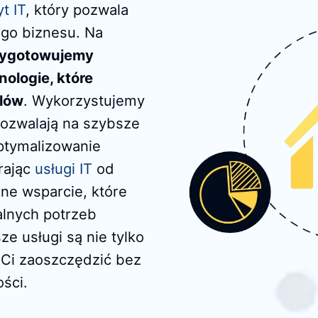
t IT
, który pozwala
go biznesu. Na
zygotowujemy
ologie, które
elów
. Wykorzystujemy
ozwalają na szybsze
ptymalizowanie
ając
usługi IT
od
lne wsparcie, które
alnych potrzeb
e usługi są nie tylko
 Ci zaoszczędzić bez
ści.