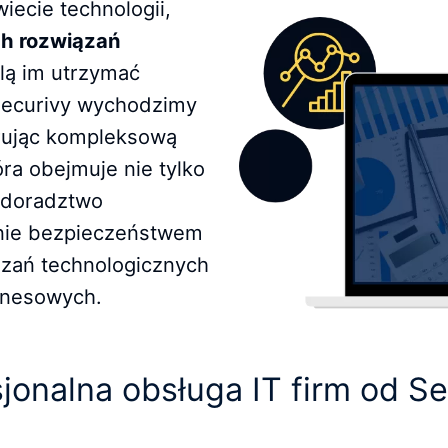
ecie technologii,
ch rozwiązań
lą im utrzymać
Securivy wychodzimy
rując kompleksową
óra obejmuje nie tylko
e doradztwo
anie bezpieczeństwem
ązań technologicznych
znesowych.
jonalna obsługa IT firm od S