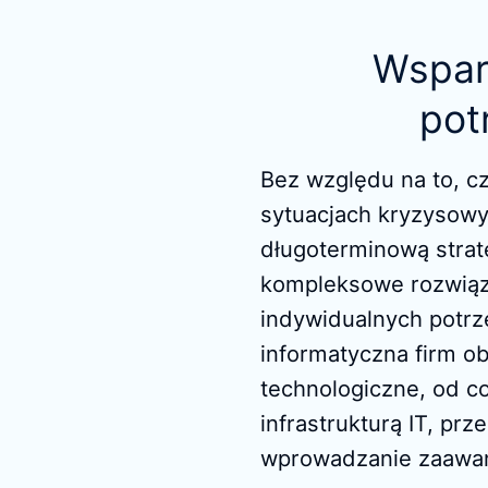
Wspar
pot
Bez względu na to, c
sytuacjach kryzysow
długoterminową strat
kompleksowe rozwiąz
indywidualnych potrz
informatyczna firm o
technologiczne, od c
infrastrukturą IT, pr
wprowadzanie zaawa