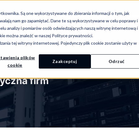
tkownika. Są one wykorzystywane do zbierania informacji o tym, jak
ZANIA
USŁUGI
WEBINARY
ZASOBY
KO
ozwalają nam go zapamiętać. Dane te są wykorzystywane w celu poprawy i
elu analizy i pomiarów osób odwiedzających naszą witrynę internetową i
kie można znaleźć w naszej Polityce prywatności.
ania tej witryny internetowej. Pojedynczy plik cookie zostanie użyty w
tawienia plików
Zaakceptuj
Odrzuć
cookie
yczna firm