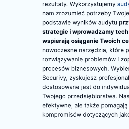
rezultaty. Wykorzystujemy
audy
nam zrozumieć potrzeby Twoje
podstawie wyników audytu
pr
strategie i wprowadzamy techn
wspierają osiąganie Twoich c
nowoczesne narzędzia, które p
rozwiązywanie problemów i zo
procesów biznesowych. Wybier
Securivy, zyskujesz profesjona
dostosowane jest do indywidu
Twojego przedsiębiorstwa. Nasz
efektywne, ale także pomagają
kompromisów dotyczących jako