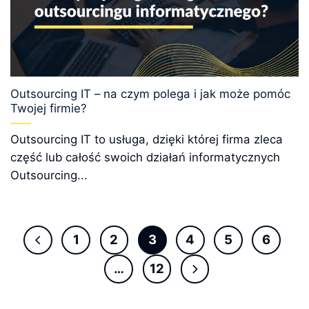
Outsourcing IT – na czym polega i jak może pomóc
Twojej firmie?
Outsourcing IT to usługa, dzięki której firma zleca
część lub całość swoich działań informatycznych
Outsourcing...
1
2
3
4
5
6
…
12