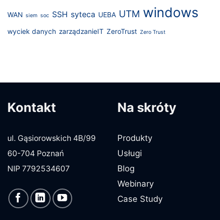
windows
UTM
SSH
syteca
WAN
UEBA
siem
soc
wyciek danych
zarządzanieIT
ZeroTrust
Zero Trust
Kontakt
Na skróty
Produkty
ul. Gąsiorowskich 4B/99
Usługi
60-704 Poznań
Blog
NIP 7792534607
Webinary
Case Study