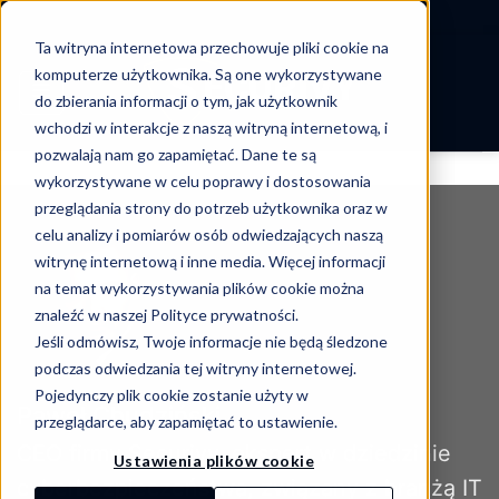
-->
Ta witryna internetowa przechowuje pliki cookie na
Skip
komputerze użytkownika. Są one wykorzystywane
to
do zbierania informacji o tym, jak użytkownik
content
wchodzi w interakcje z naszą witryną internetową, i
pozwalają nam go zapamiętać. Dane te są
wykorzystywane w celu poprawy i dostosowania
przeglądania strony do potrzeb użytkownika oraz w
celu analizy i pomiarów osób odwiedzających naszą
witrynę internetową i inne media. Więcej informacji
na temat wykorzystywania plików cookie można
znaleźć w naszej Polityce prywatności.
Jeśli odmówisz, Twoje informacje nie będą śledzone
podczas odwiedzania tej witryny internetowej.
Pojedynczy plik cookie zostanie użyty w
Paweł Chudziński
przeglądarce, aby zapamiętać to ustawienie.
CEO firmy Securivy, ekspert w dziedzinie
Ustawienia plików cookie
cyberbezpieczeństwa, związany z branżą IT