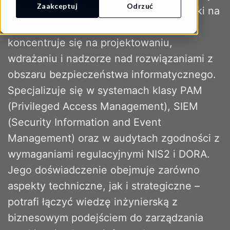
Zaakceptuj
Odrzuć
od ponad dekady. Absolwent informatyki na
Politechnice Poznańskiej, od 2013 roku
koncentruje się na projektowaniu,
wdrażaniu i nadzorze nad rozwiązaniami z
obszaru bezpieczeństwa informatycznego.
Specjalizuje się w systemach klasy PAM
(Privileged Access Management), SIEM
(Security Information and Event
Management) oraz w audytach zgodności z
wymaganiami regulacyjnymi NIS2 i DORA.
Jego doświadczenie obejmuje zarówno
aspekty techniczne, jak i strategiczne –
potrafi łączyć wiedzę inżynierską z
biznesowym podejściem do zarządzania