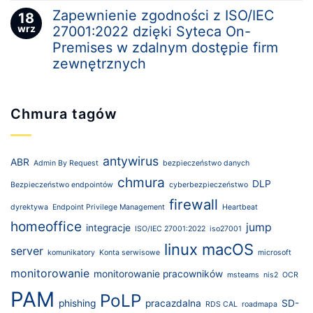
Zapewnienie zgodności z ISO/IEC
18
wrz
27001:2022 dzięki Syteca On-
Premises w zdalnym dostępie firm
zewnętrznych
Chmura tagów
antywirus
ABR
Admin By Request
bezpieczeństwo danych
chmura
DLP
Bezpieczeństwo endpointów
cyberbezpieczeństwo
firewall
dyrektywa
Endpoint Privilege Management
Heartbeat
homeoffice
jump
integracje
ISO/IEC 27001:2022
iso27001
linux
macOS
server
komunikatory
Konta serwisowe
microsoft
monitorowanie
monitorowanie pracowników
msteams
nis2
OCR
PAM
PoLP
phishing
pracazdalna
SD-
RDS CAL
roadmapa