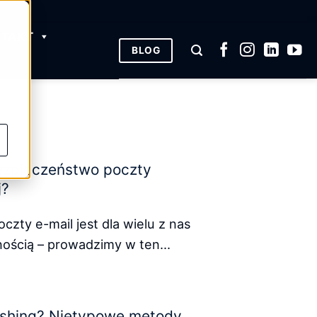
NTAKT
BLOG
ezpieczeństwo poczty
j?
czty e-mail jest dla wielu z nas
ością – prowadzimy w ten...
ishing? Nietypowe metody