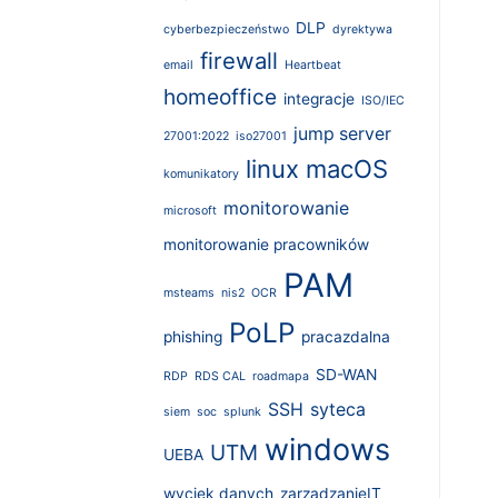
DLP
cyberbezpieczeństwo
dyrektywa
firewall
email
Heartbeat
homeoffice
integracje
ISO/IEC
jump server
27001:2022
iso27001
linux
macOS
komunikatory
monitorowanie
microsoft
monitorowanie pracowników
PAM
msteams
nis2
OCR
PoLP
phishing
pracazdalna
SD-WAN
RDP
RDS CAL
roadmapa
SSH
syteca
siem
soc
splunk
windows
UTM
UEBA
wyciek danych
zarządzanieIT