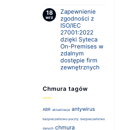
Zapewnienie
18
wrz
zgodności z
ISO/IEC
27001:2022
dzięki Syteca
On-Premises w
zdalnym
dostępie firm
zewnętrznych
Chmura tagów
antywirus
ABR
aktualizacja
bezpieczeństwo-poczty
bezpieczeństwo
chmura
danych