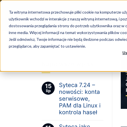
-->
Ta witryna internetowa przechowuje pliki cookie na komputerze uży
Skip
PRODUKTY
ROZWIĄ
użytkownik wchodzi w interakcje z naszą witryną internetową, i p
to
dostosowania przeglądania strony do potrzeb użytkownika oraz w c
DLA PARTNERÓW
content
inne media. Więcej informacji na temat wykorzystywania plików coo
Jeśli odmówisz, Twoje informacje nie będą śledzone podczas odwiedz
przeglądarce, aby zapamiętać to ustawienie.
Us
Najnowsze wpisy
Syteca 7.24 –
15
lip
nowości: konta
serwisowe,
PAM dla Linux i
kontrola haseł
Syteca jako