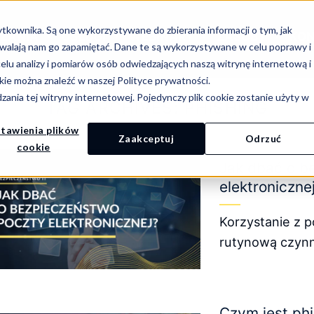
tkownika. Są one wykorzystywane do zbierania informacji o tym, jak
ZANIA
USŁUGI
WEBINARY
ZASOBY
KO
ozwalają nam go zapamiętać. Dane te są wykorzystywane w celu poprawy i
elu analizy i pomiarów osób odwiedzających naszą witrynę internetową i
kie można znaleźć w naszej Polityce prywatności.
ania tej witryny internetowej. Pojedynczy plik cookie zostanie użyty w
TAG ARCHIVES:
PHISHING
tawienia plików
Zaakceptuj
Odrzuć
cookie
Jak dbać o b
elektroniczne
Korzystanie z po
rutynową czynn
Czym jest ph