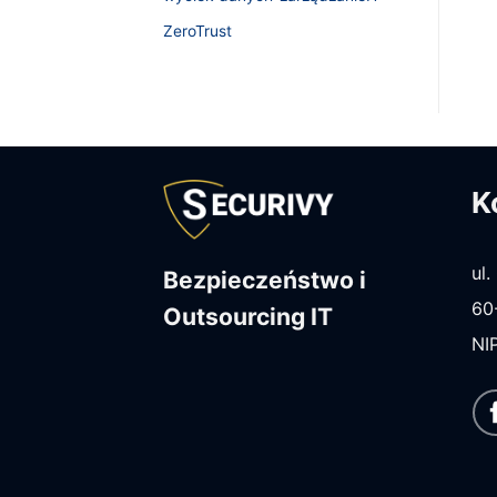
ZeroTrust
K
ul
Bezpieczeństwo i
60
Outsourcing IT
NI