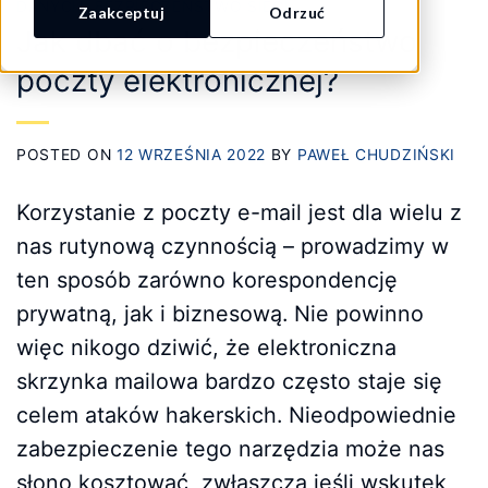
DANYCH
,
BEZPIECZEŃSTWO SIECI
Zaakceptuj
Odrzuć
Jak dbać o bezpieczeństwo
poczty elektronicznej?
POSTED ON
12 WRZEŚNIA 2022
BY
PAWEŁ CHUDZIŃSKI
Korzystanie z poczty e-mail jest dla wielu z
nas rutynową czynnością – prowadzimy w
ten sposób zarówno korespondencję
prywatną, jak i biznesową. Nie powinno
więc nikogo dziwić, że elektroniczna
skrzynka mailowa bardzo często staje się
celem ataków hakerskich. Nieodpowiednie
zabezpieczenie tego narzędzia może nas
słono kosztować, zwłaszcza jeśli wskutek