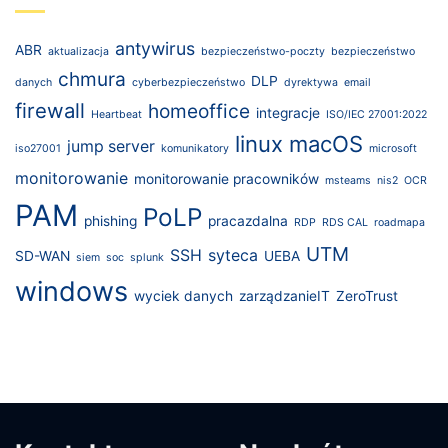
antywirus
ABR
aktualizacja
bezpieczeństwo-poczty
bezpieczeństwo
chmura
DLP
danych
cyberbezpieczeństwo
dyrektywa
email
firewall
homeoffice
integracje
Heartbeat
ISO/IEC 27001:2022
linux
macOS
jump server
iso27001
komunikatory
microsoft
monitorowanie
monitorowanie pracowników
msteams
nis2
OCR
PAM
PoLP
phishing
pracazdalna
RDP
RDS CAL
roadmapa
UTM
SSH
syteca
SD-WAN
UEBA
siem
soc
splunk
windows
wyciek danych
zarządzanieIT
ZeroTrust