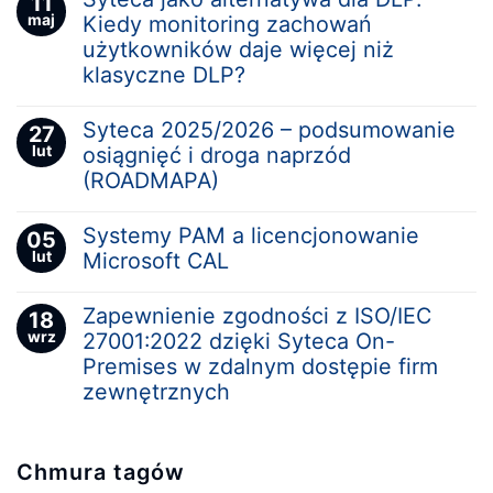
11
maj
Kiedy monitoring zachowań
użytkowników daje więcej niż
klasyczne DLP?
Syteca 2025/2026 – podsumowanie
27
lut
osiągnięć i droga naprzód
(ROADMAPA)
Systemy PAM a licencjonowanie
05
lut
Microsoft CAL
Zapewnienie zgodności z ISO/IEC
18
wrz
27001:2022 dzięki Syteca On-
Premises w zdalnym dostępie firm
zewnętrznych
Chmura tagów