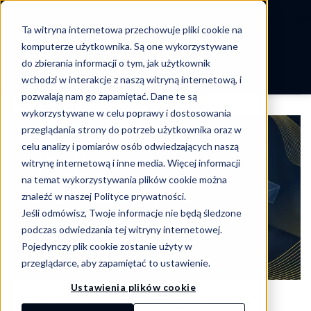
-->
Ta witryna internetowa przechowuje pliki cookie na
Skip
komputerze użytkownika. Są one wykorzystywane
to
do zbierania informacji o tym, jak użytkownik
content
wchodzi w interakcje z naszą witryną internetową, i
pozwalają nam go zapamiętać. Dane te są
wykorzystywane w celu poprawy i dostosowania
przeglądania strony do potrzeb użytkownika oraz w
celu analizy i pomiarów osób odwiedzających naszą
witrynę internetową i inne media. Więcej informacji
na temat wykorzystywania plików cookie można
znaleźć w naszej Polityce prywatności.
Jeśli odmówisz, Twoje informacje nie będą śledzone
podczas odwiedzania tej witryny internetowej.
Pojedynczy plik cookie zostanie użyty w
przeglądarce, aby zapamiętać to ustawienie.
Ustawienia plików cookie
BEZPIECZEŃSTWO APLIKACJI
,
BEZPIECZEŃSTWO