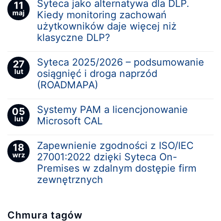
Syteca jako alternatywa dla DLP.
11
maj
Kiedy monitoring zachowań
użytkowników daje więcej niż
klasyczne DLP?
Syteca 2025/2026 – podsumowanie
27
lut
osiągnięć i droga naprzód
(ROADMAPA)
Systemy PAM a licencjonowanie
05
lut
Microsoft CAL
Zapewnienie zgodności z ISO/IEC
18
wrz
27001:2022 dzięki Syteca On-
Premises w zdalnym dostępie firm
zewnętrznych
Chmura tagów