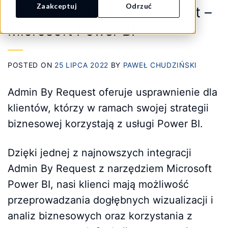
Zaakceptuj
Odrzuć
Integracje Admin By Request –
Microsoft Power BI
POSTED ON
25 LIPCA 2022
BY
PAWEŁ CHUDZIŃSKI
Admin By Request oferuje usprawnienie dla
klientów, którzy w ramach swojej strategii
biznesowej korzystają z usługi Power BI.
Dzięki jednej z najnowszych integracji
Admin By Request z narzędziem Microsoft
Power BI, nasi klienci mają możliwość
przeprowadzania dogłębnych wizualizacji i
analiz biznesowych oraz korzystania z