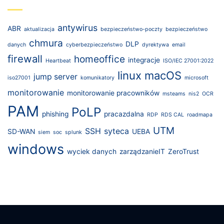
antywirus
ABR
aktualizacja
bezpieczeństwo-poczty
bezpieczeństwo
chmura
DLP
danych
cyberbezpieczeństwo
dyrektywa
email
firewall
homeoffice
integracje
Heartbeat
ISO/IEC 27001:2022
linux
macOS
jump server
iso27001
komunikatory
microsoft
monitorowanie
monitorowanie pracowników
msteams
nis2
OCR
PAM
PoLP
phishing
pracazdalna
RDP
RDS CAL
roadmapa
UTM
SSH
syteca
SD-WAN
UEBA
siem
soc
splunk
windows
wyciek danych
zarządzanieIT
ZeroTrust