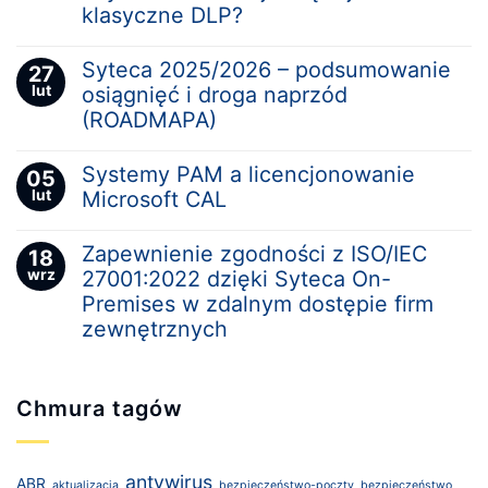
klasyczne DLP?
Syteca 2025/2026 – podsumowanie
27
lut
osiągnięć i droga naprzód
(ROADMAPA)
Systemy PAM a licencjonowanie
05
lut
Microsoft CAL
Zapewnienie zgodności z ISO/IEC
18
wrz
27001:2022 dzięki Syteca On-
Premises w zdalnym dostępie firm
zewnętrznych
Chmura tagów
antywirus
ABR
aktualizacja
bezpieczeństwo-poczty
bezpieczeństwo