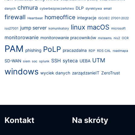
chmura
DLP
danych
cyberbezpieczeństwo
dyrektywa
email
firewall
homeoffice
integracje
Heartbeat
ISO/IEC 27001:2022
linux
macOS
jump server
iso27001
komunikatory
microsoft
monitorowanie
monitorowanie pracowników
msteams
nis2
OCR
PAM
PoLP
phishing
pracazdalna
RDP
RDS CAL
roadmapa
UTM
SSH
syteca
SD-WAN
UEBA
siem
soc
splunk
windows
wyciek danych
zarządzanieIT
ZeroTrust
Kontakt
Na skróty