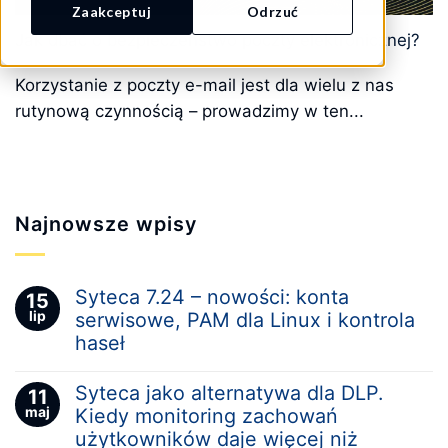
Zaakceptuj
Odrzuć
Jak dbać o bezpieczeństwo poczty elektronicznej?
Korzystanie z poczty e-mail jest dla wielu z nas
rutynową czynnością – prowadzimy w ten...
Najnowsze wpisy
Syteca 7.24 – nowości: konta
15
lip
serwisowe, PAM dla Linux i kontrola
haseł
Syteca jako alternatywa dla DLP.
11
maj
Kiedy monitoring zachowań
użytkowników daje więcej niż