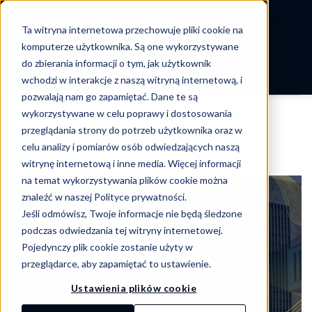
-->
Ta witryna internetowa przechowuje pliki cookie na
Skip
komputerze użytkownika. Są one wykorzystywane
to
do zbierania informacji o tym, jak użytkownik
content
wchodzi w interakcje z naszą witryną internetową, i
pozwalają nam go zapamiętać. Dane te są
wykorzystywane w celu poprawy i dostosowania
TAG ARCHIVES:
przeglądania strony do potrzeb użytkownika oraz w
CYBERBEZPIECZEŃSTWO
celu analizy i pomiarów osób odwiedzających naszą
witrynę internetową i inne media. Więcej informacji
na temat wykorzystywania plików cookie można
znaleźć w naszej Polityce prywatności.
Jeśli odmówisz, Twoje informacje nie będą śledzone
podczas odwiedzania tej witryny internetowej.
Pojedynczy plik cookie zostanie użyty w
przeglądarce, aby zapamiętać to ustawienie.
Ustawienia plików cookie