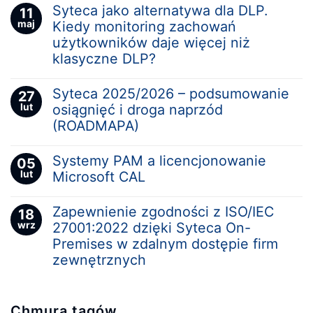
Syteca jako alternatywa dla DLP.
11
maj
Kiedy monitoring zachowań
użytkowników daje więcej niż
klasyczne DLP?
Syteca 2025/2026 – podsumowanie
27
lut
osiągnięć i droga naprzód
(ROADMAPA)
Systemy PAM a licencjonowanie
05
lut
Microsoft CAL
Zapewnienie zgodności z ISO/IEC
18
wrz
27001:2022 dzięki Syteca On-
Premises w zdalnym dostępie firm
zewnętrznych
Chmura tagów