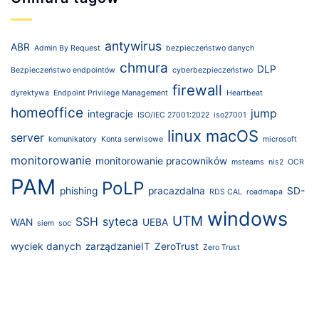
antywirus
ABR
Admin By Request
bezpieczeństwo danych
chmura
DLP
Bezpieczeństwo endpointów
cyberbezpieczeństwo
firewall
dyrektywa
Endpoint Privilege Management
Heartbeat
homeoffice
jump
integracje
ISO/IEC 27001:2022
iso27001
linux
macOS
server
komunikatory
Konta serwisowe
microsoft
monitorowanie
monitorowanie pracowników
msteams
nis2
OCR
PAM
PoLP
phishing
pracazdalna
SD-
RDS CAL
roadmapa
windows
UTM
SSH
syteca
WAN
UEBA
siem
soc
wyciek danych
zarządzanieIT
ZeroTrust
Zero Trust