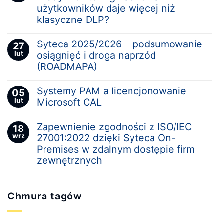
użytkowników daje więcej niż
klasyczne DLP?
Syteca 2025/2026 – podsumowanie
27
lut
osiągnięć i droga naprzód
(ROADMAPA)
Systemy PAM a licencjonowanie
05
lut
Microsoft CAL
Zapewnienie zgodności z ISO/IEC
18
wrz
27001:2022 dzięki Syteca On-
Premises w zdalnym dostępie firm
zewnętrznych
Chmura tagów