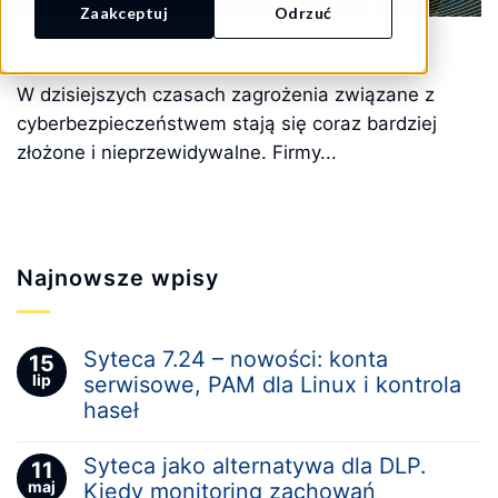
Zaakceptuj
Odrzuć
Systemy SIEM – czym są?
W dzisiejszych czasach zagrożenia związane z
cyberbezpieczeństwem stają się coraz bardziej
złożone i nieprzewidywalne. Firmy...
Najnowsze wpisy
Syteca 7.24 – nowości: konta
15
lip
serwisowe, PAM dla Linux i kontrola
haseł
Syteca jako alternatywa dla DLP.
11
maj
Kiedy monitoring zachowań