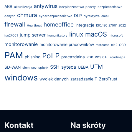
antywirus
ABR
aktualizacja
bezpieczeństwo-poczty
bezpieczeństwo
chmura
DLP
danych
cyberbezpieczeństwo
dyrektywa
email
firewall
homeoffice
integracje
Heartbeat
ISO/IEC 27001:2022
linux
macOS
jump server
iso27001
komunikatory
microsoft
monitorowanie
monitorowanie pracowników
msteams
nis2
OCR
PAM
PoLP
phishing
pracazdalna
RDP
RDS CAL
roadmapa
UTM
SSH
syteca
SD-WAN
UEBA
siem
soc
splunk
windows
wyciek danych
zarządzanieIT
ZeroTrust
Kontakt
Na skróty