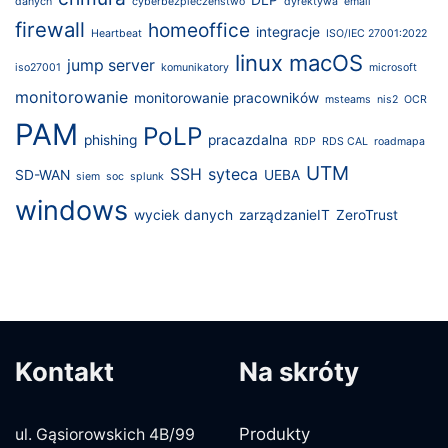
danych
cyberbezpieczeństwo
dyrektywa
email
firewall
homeoffice
integracje
Heartbeat
ISO/IEC 27001:2022
linux
macOS
jump server
iso27001
komunikatory
microsoft
monitorowanie
monitorowanie pracowników
msteams
nis2
OCR
PAM
PoLP
phishing
pracazdalna
RDP
RDS CAL
roadmapa
UTM
SSH
syteca
SD-WAN
UEBA
siem
soc
splunk
windows
wyciek danych
zarządzanieIT
ZeroTrust
Kontakt
Na skróty
Produkty
ul. Gąsiorowskich 4B/99