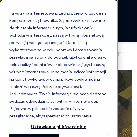
-->
Ta witryna internetowa przechowuje pliki cookie na
Skip
komputerze użytkownika. Są one wykorzystywane
to
do zbierania informacji o tym, jak użytkownik
content
wchodzi w interakcje z naszą witryną internetową, i
pozwalają nam go zapamiętać. Dane te są
wykorzystywane w celu poprawy i dostosowania
TAG ARCHIVES:
MONITOROWANIE
przeglądania strony do potrzeb użytkownika oraz w
celu analizy i pomiarów osób odwiedzających naszą
witrynę internetową i inne media. Więcej informacji
na temat wykorzystywania plików cookie można
znaleźć w naszej Polityce prywatności.
Jeśli odmówisz, Twoje informacje nie będą śledzone
podczas odwiedzania tej witryny internetowej.
Pojedynczy plik cookie zostanie użyty w
przeglądarce, aby zapamiętać to ustawienie.
Ustawienia plików cookie