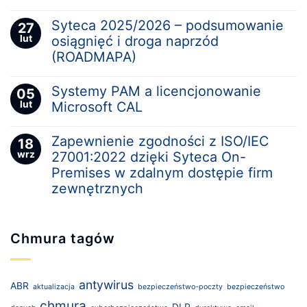
Syteca 2025/2026 – podsumowanie
27
lut
osiągnięć i droga naprzód
(ROADMAPA)
Systemy PAM a licencjonowanie
05
lut
Microsoft CAL
Zapewnienie zgodności z ISO/IEC
18
wrz
27001:2022 dzięki Syteca On-
Premises w zdalnym dostępie firm
zewnętrznych
Chmura tagów
antywirus
ABR
aktualizacja
bezpieczeństwo-poczty
bezpieczeństwo
chmura
DLP