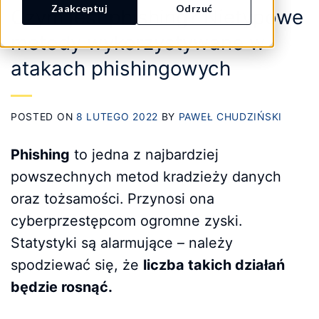
Zaakceptuj
Odrzuć
Czym jest phishing? Nietypowe
metody wykorzystywane w
atakach phishingowych
POSTED ON
8 LUTEGO 2022
BY
PAWEŁ CHUDZIŃSKI
Phishing
to jedna z najbardziej
powszechnych metod kradzieży danych
oraz tożsamości. Przynosi ona
cyberprzestępcom ogromne zyski.
Statystyki są alarmujące – należy
spodziewać się, że
liczba takich działań
będzie rosnąć.