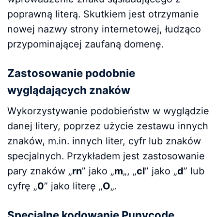
poprawną literą. Skutkiem jest otrzymanie
nowej nazwy strony internetowej, łudząco
przypominającej zaufaną domenę.
Zastosowanie podobnie
wyglądających znaków
Wykorzystywanie podobieństw w wyglądzie
danej litery, poprzez użycie zestawu innych
znaków, m.in. innych liter, cyfr lub znaków
specjalnych. Przykładem jest zastosowanie
pary znaków „
rn
” jako „
m
„, „
cl
” jako „
d
” lub
cyfrę „
0
” jako literę „
O
„.
Specjalne kodowanie Punycode