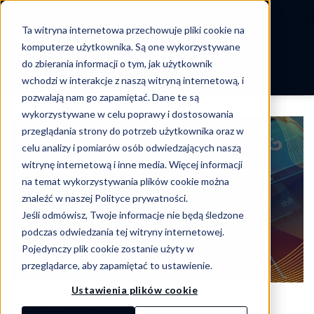
-->
Ta witryna internetowa przechowuje pliki cookie na
Skip
komputerze użytkownika. Są one wykorzystywane
to
do zbierania informacji o tym, jak użytkownik
content
wchodzi w interakcje z naszą witryną internetową, i
pozwalają nam go zapamiętać. Dane te są
wykorzystywane w celu poprawy i dostosowania
przeglądania strony do potrzeb użytkownika oraz w
celu analizy i pomiarów osób odwiedzających naszą
witrynę internetową i inne media. Więcej informacji
na temat wykorzystywania plików cookie można
znaleźć w naszej Polityce prywatności.
Jeśli odmówisz, Twoje informacje nie będą śledzone
podczas odwiedzania tej witryny internetowej.
Pojedynczy plik cookie zostanie użyty w
przeglądarce, aby zapamiętać to ustawienie.
Ustawienia plików cookie
BEZPIECZEŃSTWO DANYCH