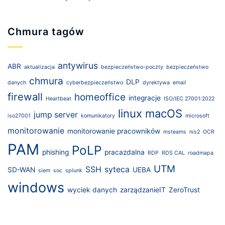
Chmura tagów
antywirus
ABR
aktualizacja
bezpieczeństwo-poczty
bezpieczeństwo
chmura
DLP
danych
cyberbezpieczeństwo
dyrektywa
email
firewall
homeoffice
integracje
Heartbeat
ISO/IEC 27001:2022
linux
macOS
jump server
iso27001
komunikatory
microsoft
monitorowanie
monitorowanie pracowników
msteams
nis2
OCR
PAM
PoLP
phishing
pracazdalna
RDP
RDS CAL
roadmapa
UTM
SSH
syteca
SD-WAN
UEBA
siem
soc
splunk
windows
wyciek danych
zarządzanieIT
ZeroTrust