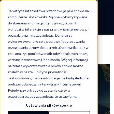
-->
Ta witryna internetowa przechowuje pliki cookie na
Skip
komputerze użytkownika. Są one wykorzystywane
to
do zbierania informacji o tym, jak użytkownik
content
wchodzi w interakcje z naszą witryną internetową, i
pozwalają nam go zapamiętać. Dane te są
wykorzystywane w celu poprawy i dostosowania
CATEGORY ARCHIVES:
przeglądania strony do potrzeb użytkownika oraz w
BEZPIECZEŃSTWO APLIKACJI
celu analizy i pomiarów osób odwiedzających naszą
witrynę internetową i inne media. Więcej informacji
na temat wykorzystywania plików cookie można
znaleźć w naszej Polityce prywatności.
Jeśli odmówisz, Twoje informacje nie będą śledzone
podczas odwiedzania tej witryny internetowej.
Pojedynczy plik cookie zostanie użyty w
przeglądarce, aby zapamiętać to ustawienie.
Ustawienia plików cookie