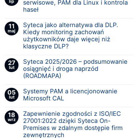
lip
serwisowe, PAM dla Linux i kontrola
haseł
Syteca jako alternatywa dla DLP.
11
maj
Kiedy monitoring zachowań
użytkowników daje więcej niż
klasyczne DLP?
Syteca 2025/2026 – podsumowanie
27
lut
osiągnięć i droga naprzód
(ROADMAPA)
Systemy PAM a licencjonowanie
05
lut
Microsoft CAL
Zapewnienie zgodności z ISO/IEC
18
wrz
27001:2022 dzięki Syteca On-
Premises w zdalnym dostępie firm
zewnętrznych