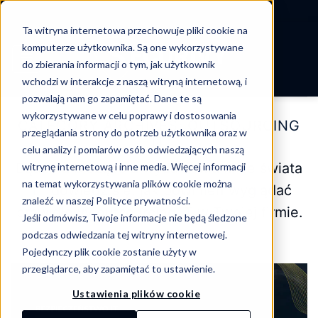
-->
Ta witryna internetowa przechowuje pliki cookie na
Skip
komputerze użytkownika. Są one wykorzystywane
to
do zbierania informacji o tym, jak użytkownik
content
wchodzi w interakcje z naszą witryną internetową, i
pozwalają nam go zapamiętać. Dane te są
wykorzystywane w celu poprawy i dostosowania
CATEGORY ARCHIVES:
OUTSOURCING
przeglądania strony do potrzeb użytkownika oraz w
IT
celu analizy i pomiarów osób odwiedzających naszą
Bądź na bieżąco z wydarzeniami ze świata
witrynę internetową i inne media. Więcej informacji
na temat wykorzystywania plików cookie można
IT i dowiedz się, jak powinien wyglądać
znaleźć w naszej Polityce prywatności.
prawidłowy outsourcing IT w Twojej firmie.
Jeśli odmówisz, Twoje informacje nie będą śledzone
podczas odwiedzania tej witryny internetowej.
Pojedynczy plik cookie zostanie użyty w
przeglądarce, aby zapamiętać to ustawienie.
Ustawienia plików cookie