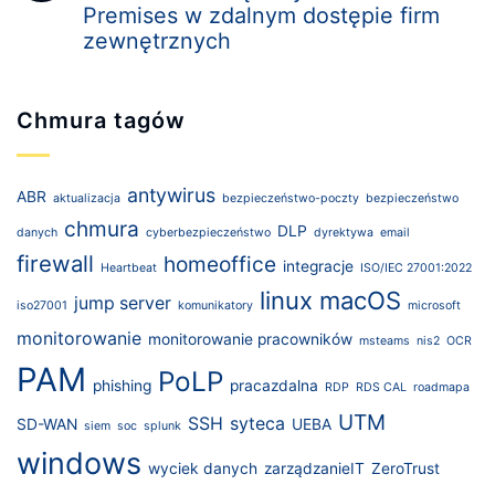
Premises w zdalnym dostępie firm
zewnętrznych
Chmura tagów
antywirus
ABR
aktualizacja
bezpieczeństwo-poczty
bezpieczeństwo
chmura
DLP
danych
cyberbezpieczeństwo
dyrektywa
email
firewall
homeoffice
integracje
Heartbeat
ISO/IEC 27001:2022
linux
macOS
jump server
iso27001
komunikatory
microsoft
monitorowanie
monitorowanie pracowników
msteams
nis2
OCR
PAM
PoLP
phishing
pracazdalna
RDP
RDS CAL
roadmapa
UTM
SSH
syteca
SD-WAN
UEBA
siem
soc
splunk
windows
wyciek danych
zarządzanieIT
ZeroTrust