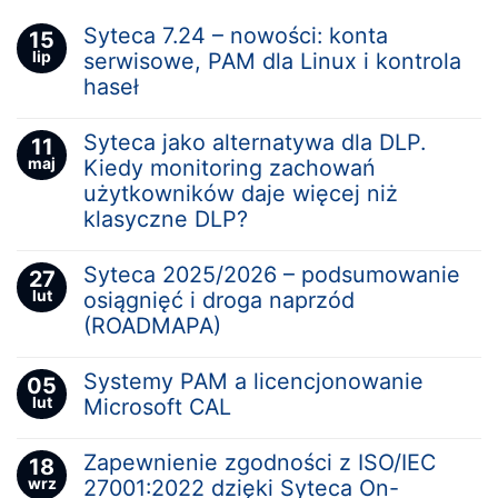
Syteca 7.24 – nowości: konta
15
lip
serwisowe, PAM dla Linux i kontrola
haseł
Syteca jako alternatywa dla DLP.
11
maj
Kiedy monitoring zachowań
użytkowników daje więcej niż
klasyczne DLP?
Syteca 2025/2026 – podsumowanie
27
lut
osiągnięć i droga naprzód
(ROADMAPA)
Systemy PAM a licencjonowanie
05
lut
Microsoft CAL
Zapewnienie zgodności z ISO/IEC
18
wrz
27001:2022 dzięki Syteca On-