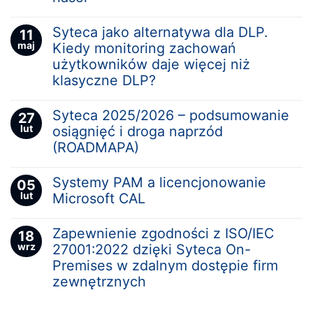
Syteca jako alternatywa dla DLP.
11
maj
Kiedy monitoring zachowań
użytkowników daje więcej niż
klasyczne DLP?
Syteca 2025/2026 – podsumowanie
27
lut
osiągnięć i droga naprzód
(ROADMAPA)
Systemy PAM a licencjonowanie
05
lut
Microsoft CAL
Zapewnienie zgodności z ISO/IEC
18
wrz
27001:2022 dzięki Syteca On-
Premises w zdalnym dostępie firm
zewnętrznych