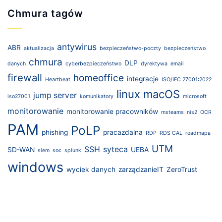
Chmura tagów
antywirus
ABR
aktualizacja
bezpieczeństwo-poczty
bezpieczeństwo
chmura
DLP
danych
cyberbezpieczeństwo
dyrektywa
email
firewall
homeoffice
integracje
Heartbeat
ISO/IEC 27001:2022
linux
macOS
jump server
iso27001
komunikatory
microsoft
monitorowanie
monitorowanie pracowników
msteams
nis2
OCR
PAM
PoLP
phishing
pracazdalna
RDP
RDS CAL
roadmapa
UTM
SSH
syteca
SD-WAN
UEBA
siem
soc
splunk
windows
wyciek danych
zarządzanieIT
ZeroTrust