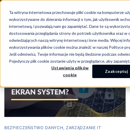
-->
Ta witryna internetowa przechowuje pliki cookie na komputerze uż
Skip
wykorzystywane do zbierania informacji o tym, jak użytkownik wchod
to
internetową, i pozwalają nam go zapamiętać. Dane te są wykorzyst
content
dostosowania przeglądania strony do potrzeb użytkownika oraz w c
odwiedzających naszą witrynę internetową i inne media. Więcej inf
wykorzystywania plików cookie można znaleźć w naszej Polityce pr
Jeśli odmówisz, Twoje informacje nie będą śledzone podczas odwied
Pojedynczy plik cookie zostanie użyty w przeglądarce, aby zapamięt
Ustawienia plików
Zaakceptuj
cookie
BEZPIECZEŃSTWO DANYCH
,
ZARZĄDZANIE IT