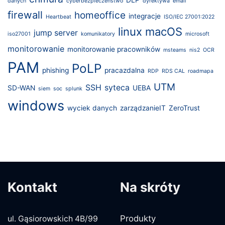
DLP
danych
cyberbezpieczeństwo
dyrektywa
email
firewall
homeoffice
integracje
Heartbeat
ISO/IEC 27001:2022
linux
macOS
jump server
iso27001
komunikatory
microsoft
monitorowanie
monitorowanie pracowników
msteams
nis2
OCR
PAM
PoLP
phishing
pracazdalna
RDP
RDS CAL
roadmapa
UTM
SSH
syteca
SD-WAN
UEBA
siem
soc
splunk
windows
wyciek danych
zarządzanieIT
ZeroTrust
Kontakt
Na skróty
Produkty
ul. Gąsiorowskich 4B/99