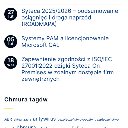
Syteca 2025/2026 – podsumowanie
27
lut
osiągnięć i droga naprzód
(ROADMAPA)
Systemy PAM a licencjonowanie
05
lut
Microsoft CAL
Zapewnienie zgodności z ISO/IEC
18
wrz
27001:2022 dzięki Syteca On-
Premises w zdalnym dostępie firm
zewnętrznych
Chmura tagów
antywirus
ABR
aktualizacja
bezpieczeństwo-poczty
bezpieczeństwo
chmura