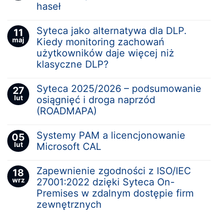
haseł
Syteca jako alternatywa dla DLP.
11
maj
Kiedy monitoring zachowań
użytkowników daje więcej niż
klasyczne DLP?
Syteca 2025/2026 – podsumowanie
27
lut
osiągnięć i droga naprzód
(ROADMAPA)
Systemy PAM a licencjonowanie
05
lut
Microsoft CAL
Zapewnienie zgodności z ISO/IEC
18
wrz
27001:2022 dzięki Syteca On-
Premises w zdalnym dostępie firm
zewnętrznych