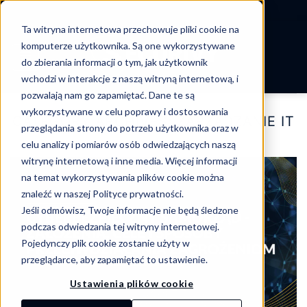
-->
Ta witryna internetowa przechowuje pliki cookie na
Skip
komputerze użytkownika. Są one wykorzystywane
to
do zbierania informacji o tym, jak użytkownik
content
wchodzi w interakcje z naszą witryną internetową, i
pozwalają nam go zapamiętać. Dane te są
wykorzystywane w celu poprawy i dostosowania
CATEGORY ARCHIVES:
ZARZĄDZANIE IT
przeglądania strony do potrzeb użytkownika oraz w
celu analizy i pomiarów osób odwiedzających naszą
witrynę internetową i inne media. Więcej informacji
na temat wykorzystywania plików cookie można
znaleźć w naszej Polityce prywatności.
Jeśli odmówisz, Twoje informacje nie będą śledzone
podczas odwiedzania tej witryny internetowej.
Pojedynczy plik cookie zostanie użyty w
przeglądarce, aby zapamiętać to ustawienie.
Ustawienia plików cookie