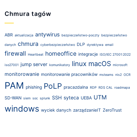
Chmura tagów
antywirus
ABR
aktualizacja
bezpieczeństwo-poczty
bezpieczeństwo
chmura
DLP
danych
cyberbezpieczeństwo
dyrektywa
email
firewall
homeoffice
integracje
Heartbeat
ISO/IEC 27001:2022
linux
macOS
jump server
iso27001
komunikatory
microsoft
monitorowanie
monitorowanie pracowników
msteams
nis2
OCR
PAM
PoLP
phishing
pracazdalna
RDP
RDS CAL
roadmapa
UTM
SSH
syteca
SD-WAN
UEBA
siem
soc
splunk
windows
wyciek danych
zarządzanieIT
ZeroTrust