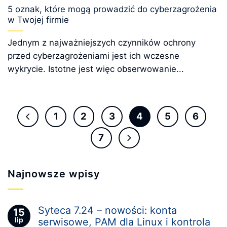
5 oznak, które mogą prowadzić do cyberzagrożenia
w Twojej firmie
Jednym z najważniejszych czynników ochrony
przed cyberzagrożeniami jest ich wczesne
wykrycie. Istotne jest więc obserwowanie...
1
2
3
4
5
6
7
Najnowsze wpisy
Syteca 7.24 – nowości: konta
15
lip
serwisowe, PAM dla Linux i kontrola