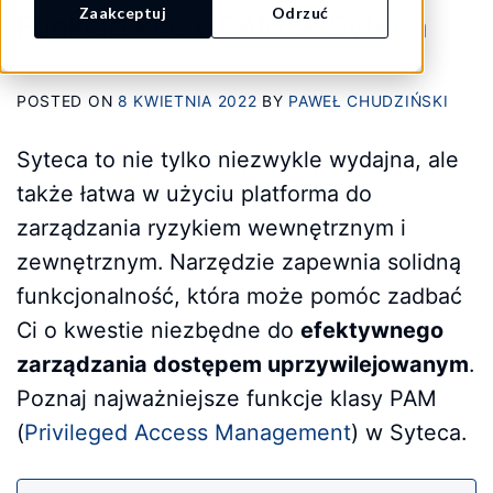
Zaakceptuj
Odrzuć
Funkcje klasy PAM w Syteca
POSTED ON
8 KWIETNIA 2022
BY
PAWEŁ CHUDZIŃSKI
Syteca to nie tylko niezwykle wydajna, ale
także łatwa w użyciu platforma do
zarządzania ryzykiem wewnętrznym i
zewnętrznym. Narzędzie zapewnia solidną
funkcjonalność, która może pomóc zadbać
Ci o kwestie niezbędne do
efektywnego
zarządzania dostępem uprzywilejowanym
.
Poznaj najważniejsze funkcje klasy PAM
(
Privileged Access Management
) w Syteca.