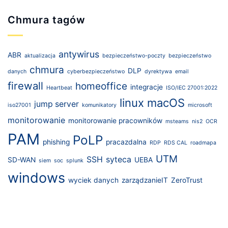
Chmura tagów
antywirus
ABR
aktualizacja
bezpieczeństwo-poczty
bezpieczeństwo
chmura
DLP
danych
cyberbezpieczeństwo
dyrektywa
email
firewall
homeoffice
integracje
Heartbeat
ISO/IEC 27001:2022
linux
macOS
jump server
iso27001
komunikatory
microsoft
monitorowanie
monitorowanie pracowników
msteams
nis2
OCR
PAM
PoLP
phishing
pracazdalna
RDP
RDS CAL
roadmapa
UTM
SSH
syteca
SD-WAN
UEBA
siem
soc
splunk
windows
wyciek danych
zarządzanieIT
ZeroTrust