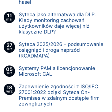
haseł
Syteca jako alternatywa dla DLP.
11
maj
Kiedy monitoring zachowań
użytkowników daje więcej niż
klasyczne DLP?
Syteca 2025/2026 – podsumowanie
27
lut
osiągnięć i droga naprzód
(ROADMAPA)
Systemy PAM a licencjonowanie
05
lut
Microsoft CAL
Zapewnienie zgodności z ISO/IEC
18
wrz
27001:2022 dzięki Syteca On-
Premises w zdalnym dostępie firm
zewnętrznych